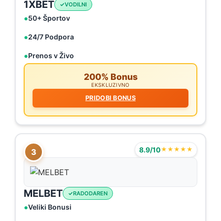
1XBET
VODILNI
50+ Športov
24/7 Podpora
Prenos v Živo
200% Bonus
EKSKLUZIVNO
PRIDOBI BONUS
8.9/10
★★★★★
3
MELBET
RADODAREN
Veliki Bonusi