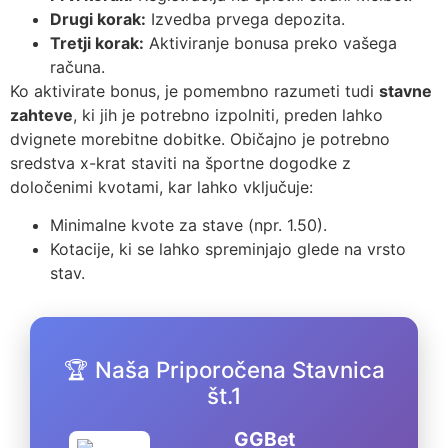
Drugi korak:
Izvedba prvega depozita.
Tretji korak:
Aktiviranje bonusa preko vašega
računa.
Ko aktivirate bonus, je pomembno razumeti tudi
stavne
zahteve
, ki jih je potrebno izpolniti, preden lahko
dvignete morebitne dobitke. Običajno je potrebno
sredstva x-krat staviti na športne dogodke z
določenimi kvotami, kar lahko vključuje:
Minimalne kvote za stave (npr. 1.50).
Kotacije, ki se lahko spreminjajo glede na vrsto
stav.
🏆 Naša Priporočena Stavnica
št.1
GGBet