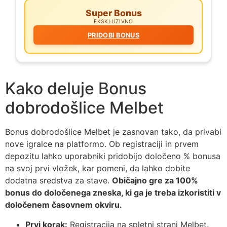
Super Bonus
EKSKLUZIVNO
PRIDOBI BONUS
Kako deluje Bonus
dobrodošlice Melbet
Bonus dobrodošlice Melbet je zasnovan tako, da privabi
nove igralce na platformo. Ob registraciji in prvem
depozitu lahko uporabniki pridobijo določeno % bonusa
na svoj prvi vložek, kar pomeni, da lahko dobite
dodatna sredstva za stave.
Običajno gre za 100%
bonus do določenega zneska, ki ga je treba izkoristiti v
določenem časovnem okviru.
Prvi korak:
Registracija na spletni strani Melbet.