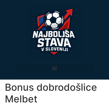
Bonus dobrodošlice
Melbet