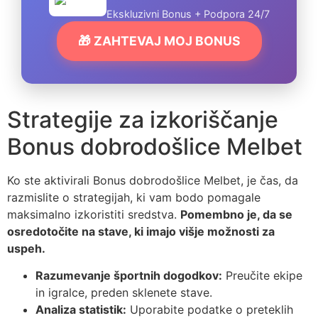
Ekskluzivni Bonus + Podpora 24/7
🎁 ZAHTEVAJ MOJ BONUS
Strategije za izkoriščanje
Bonus dobrodošlice Melbet
Ko ste aktivirali Bonus dobrodošlice Melbet, je čas, da
razmislite o strategijah, ki vam bodo pomagale
maksimalno izkoristiti sredstva.
Pomembno je, da se
osredotočite na stave, ki imajo višje možnosti za
uspeh.
Razumevanje športnih dogodkov:
Preučite ekipe
in igralce, preden sklenete stave.
Analiza statistik:
Uporabite podatke o preteklih