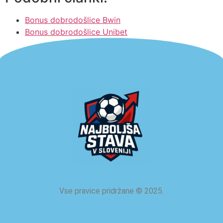
Bonus dobrodošlice Bwin
Bonus dobrodošlice Unibet
Vse pravice pridržane
©
2025.