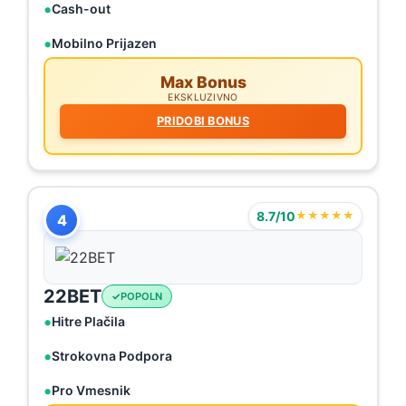
Cash-out
Mobilno Prijazen
Max Bonus
EKSKLUZIVNO
PRIDOBI BONUS
8.7/10
★★★★★
4
22BET
POPOLN
Hitre Plačila
Strokovna Podpora
Pro Vmesnik