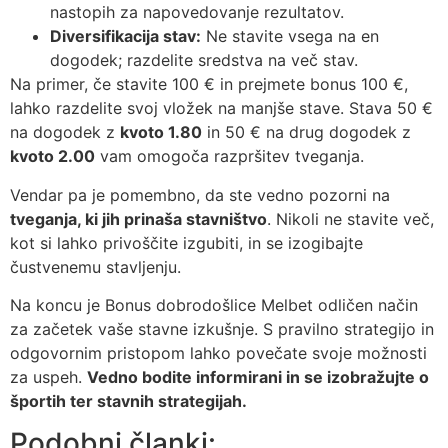
nastopih za napovedovanje rezultatov.
Diversifikacija stav:
Ne stavite vsega na en
dogodek; razdelite sredstva na več stav.
Na primer, če stavite 100 € in prejmete bonus 100 €,
lahko razdelite svoj vložek na manjše stave. Stava 50 €
na dogodek z
kvoto 1.80
in 50 € na drug dogodek z
kvoto 2.00
vam omogoča razpršitev tveganja.
Vendar pa je pomembno, da ste vedno pozorni na
tveganja, ki jih prinaša stavništvo
. Nikoli ne stavite več,
kot si lahko privoščite izgubiti, in se izogibajte
čustvenemu stavljenju.
Na koncu je Bonus dobrodošlice Melbet odličen način
za začetek vaše stavne izkušnje. S pravilno strategijo in
odgovornim pristopom lahko povečate svoje možnosti
za uspeh.
Vedno bodite informirani in se izobražujte o
športih ter stavnih strategijah.
Podobni članki: