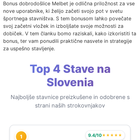
Bonus dobrodošlice Melbet je odlična priložnost za vse
nove uporabnike, ki želijo začeti svojo pot v svetu
športnega stavništva. S tem bonusom lahko povečate
svoj začetni vložek in izboljšate svoje možnosti za
dobiček. V tem članku bomo raziskali, kako izkoristiti ta
bonus, ter vam ponudili praktične nasvete in strategije
za uspešno stavljenje.
Top 4 Stave na
Slovenia
Najboljše stavnice preizkušene in odobrene s
strani naših strokovnjakov
9.4/10
★★★★★
1