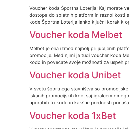
Voucher koda Športna Loterija: Kaj morate ved
dostopa do spletnih platform in raznolikosti s
kode Športna Loterija lahko ključni korak k op
Voucher koda Melbet
Melbet je ena izmed najbolj priljubljenih pla
promocije. Med njimi je tudi voucher koda Me
kodo in povečate svoje možnosti za uspeh pr
Voucher koda Unibet
V svetu športnega stavništva so promocijske
iskanih promocijskih kod, saj igralcem omogo
uporabiti to kodo in kakšne prednosti prina
Voucher koda 1xBet