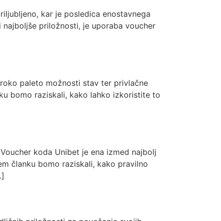
riljubljeno, kar je posledica enostavnega
i najboljše priložnosti, je uporaba voucher
iroko paleto možnosti stav ter privlačne
 bomo raziskali, kako lahko izkoristite to
 Voucher koda Unibet je ena izmed najbolj
em članku bomo raziskali, kako pravilno
…]