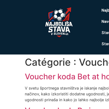
Najb
Nav
Sta
Sta
Catégorie :
Vouch
Voucher koda Bet at 
V svetu športnega stavništva je iskanje najbo
načinov, kako izkoristiti dodatne ugodnosti,
ugodnosti prinaša in kako jo lahko najbolje iz