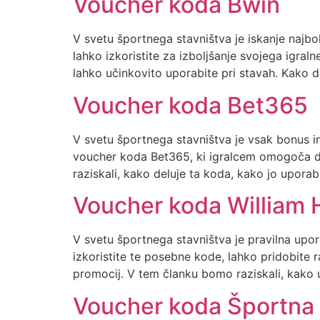
Voucher koda Bwin
V svetu športnega stavništva je iskanje najb
lahko izkoristite za izboljšanje svojega igral
lahko učinkovito uporabite pri stavah. Kako
Voucher koda Bet365
V svetu športnega stavništva je vsak bonus in 
voucher koda Bet365, ki igralcem omogoča do
raziskali, kako deluje ta koda, kako jo uporabit
Voucher koda William H
V svetu športnega stavništva je pravilna upo
izkoristite te posebne kode, lahko pridobit
promocij. V tem članku bomo raziskali, kako u
Voucher koda Športna 