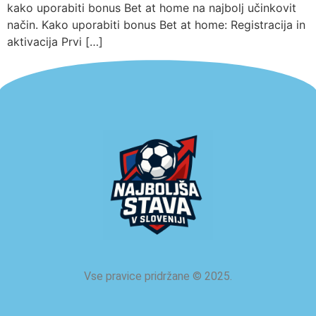
kako uporabiti bonus Bet at home na najbolj učinkovit
način. Kako uporabiti bonus Bet at home: Registracija in
aktivacija Prvi […]
Vse pravice pridržane
©
2025.