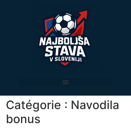
Catégorie :
Navodila
bonus