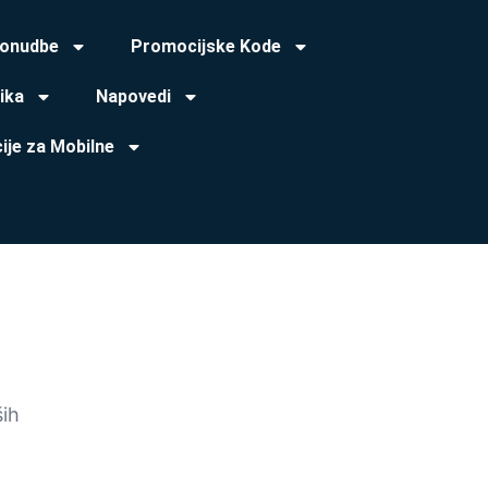
Ponudbe
Promocijske Kode
ika
Napovedi
cije za Mobilne
ših