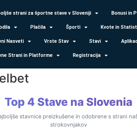
oljše strani za športne stave v Sloveniji
Bonusi in 
odila
Plačila
Športi
Kvote in Statist
vni Nasveti
Vrste Stav
Stavi
Aplika
vne Strani in Platforme
Registracija
elbet
Top 4 Stave na Slovenia
jboljše stavnice preizkušene in odobrene s strani na
strokovnjakov