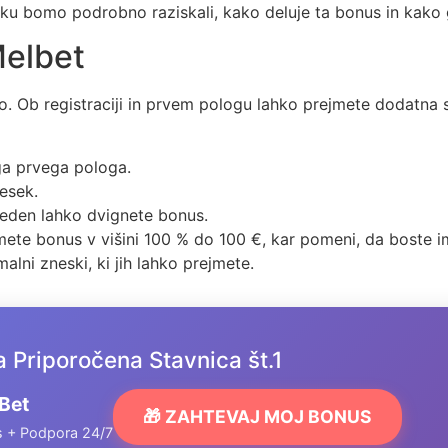
ku bomo podrobno raziskali, kako deluje ta bonus in kako ga
Melbet
 Ob registraciji in prvem pologu lahko prejmete dodatna sr
ga prvega pologa.
esek.
 preden lahko dvignete bonus.
rejmete bonus v višini 100 % do 100 €, kar pomeni, da bost
alni zneski, ki jih lahko prejmete.
 Priporočena Stavnica št.1
Bet
🎁 ZAHTEVAJ MOJ BONUS
s + Podpora 24/7