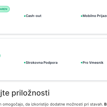
AREN
Cash-out
Mobilno Prijaz
Strokovna Podpora
Pro Vmesnik
te priložnosti
om omogočajo, da izkoristijo dodatne možnosti pri stavah.
B