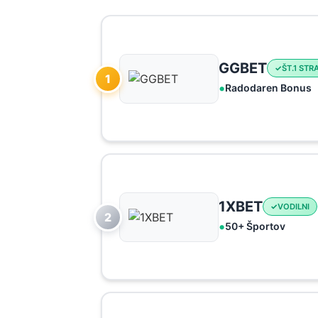
GGBET
ŠT.1 STR
1
Radodaren Bonus
1XBET
VODILNI
2
50+ Športov