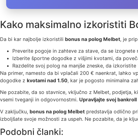
Kako maksimalno izkoristiti 
Da bi kar najbolje izkoristili
bonus na polog Melbet
, je pri
Preverite pogoje in zahteve za stave, da se izognete
Izberite športne dogodke z višjimi kvotami, da pove
Razdelite svoj polog na manjše zneske, da izkoristit
Na primer, namesto da bi vplačali 200 € naenkrat, lahko vp
dogodke z
kvotami nad 1.50
, kar je pogosto minimalna zah
Ne pozabite, da so stavnice, vključno z Melbet, podjetja, ki
vsemi tveganji in odgovornostmi.
Upravljajte svoj bankroll 
V zaključku,
bonus na polog Melbet
predstavlja odlično pr
izboljšate svoje možnosti za uspeh. Ne pozabite, da je klj
Podobni članki: