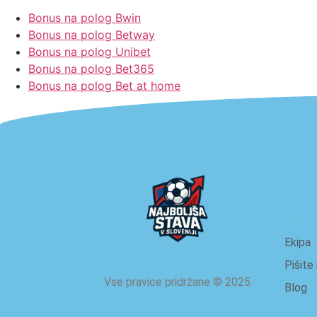
Bonus na polog Bwin
Bonus na polog Betway
Bonus na polog Unibet
Bonus na polog Bet365
Bonus na polog Bet at home
o 
Ekipa
Pišite
Vse pravice pridržane
©
2025.
Blog