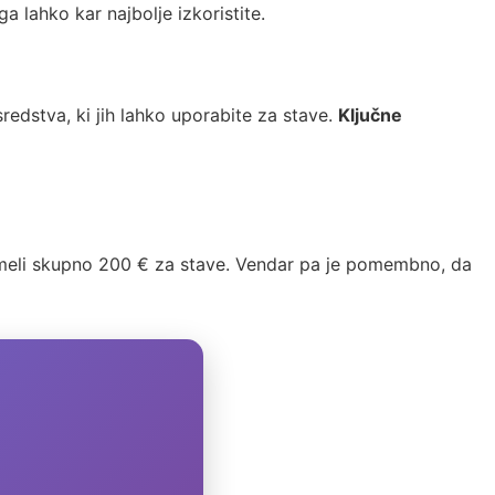
 lahko kar najbolje izkoristite.
edstva, ki jih lahko uporabite za stave.
Ključne
e imeli skupno 200 € za stave. Vendar pa je pomembno, da