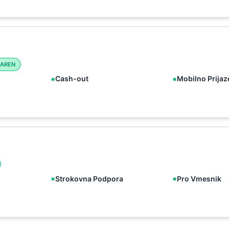
AREN
Cash-out
Mobilno Prijaz
Strokovna Podpora
Pro Vmesnik