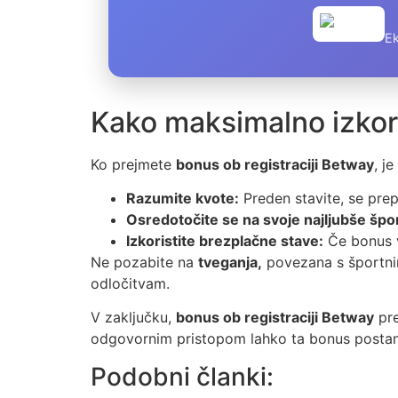
Ek
Kako maksimalno izkori
Ko prejmete
bonus ob registraciji Betway
, j
Razumite kvote:
Preden stavite, se prep
Osredotočite se na svoje najljubše špo
Izkoristite brezplačne stave:
Če bonus v
Ne pozabite na
tveganja,
povezana s športnim 
odločitvam.
V zaključku,
bonus ob registraciji Betway
pre
odgovornim pristopom lahko ta bonus postane v
Podobni članki: