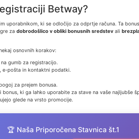
egistraciji Betway?
im uporabnikom, ki se odločijo za odprtje računa. Ta bonus 
 gre za
dobrodošlico v obliki bonusnih sredstev
ali
brezpl
e nekaj osnovnih korakov:
 na gumb za registracijo.
 e-pošta in kontaktni podatki.
 pogoj za prejem bonusa.
jeli bonus, ki ga lahko uporabite za stave na vaše najljubše
kujejo glede na vrsto promocije.
🏆 Naša Priporočena Stavnica št.1