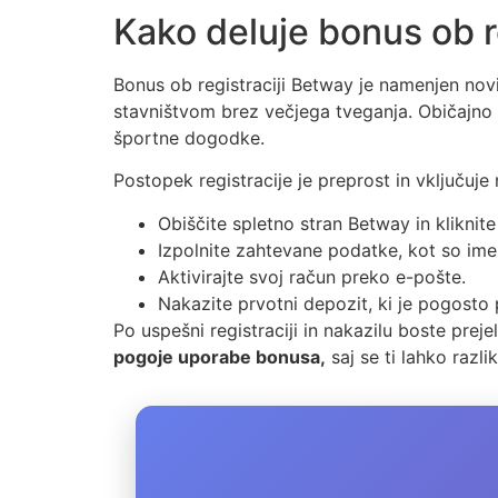
Kako deluje bonus ob r
Bonus ob registraciji Betway je namenjen nov
stavništvom brez večjega tveganja. Običajno
športne dogodke.
Postopek registracije je preprost in vključuj
Obiščite spletno stran Betway in kliknite
Izpolnite zahtevane podatke, kot so ime,
Aktivirajte svoj račun preko e-pošte.
Nakazite prvotni depozit, ki je pogosto
Po uspešni registraciji in nakazilu boste pre
pogoje uporabe bonusa,
saj se ti lahko razli