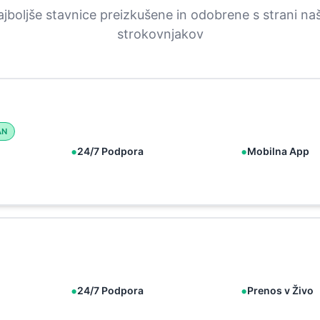
jboljše stavnice preizkušene in odobrene s strani na
strokovnjakov
AN
24/7 Podpora
Mobilna App
24/7 Podpora
Prenos v Živo