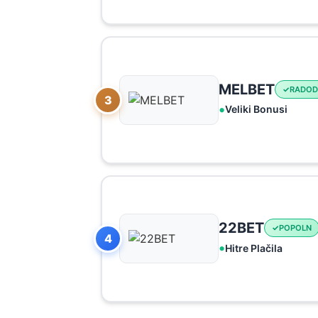
MELBET
RADOD
3
Veliki Bonusi
22BET
POPOLN
4
Hitre Plačila