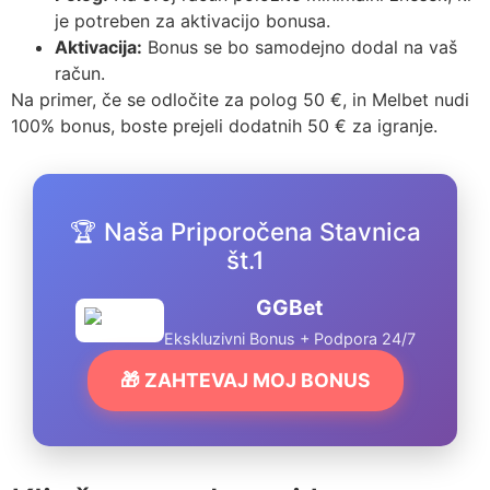
je potreben za aktivacijo bonusa.
Aktivacija:
Bonus se bo samodejno dodal na vaš
račun.
Na primer, če se odločite za polog 50 €, in Melbet nudi
100% bonus, boste prejeli dodatnih 50 € za igranje.
🏆 Naša Priporočena Stavnica
št.1
GGBet
Ekskluzivni Bonus + Podpora 24/7
🎁 ZAHTEVAJ MOJ BONUS