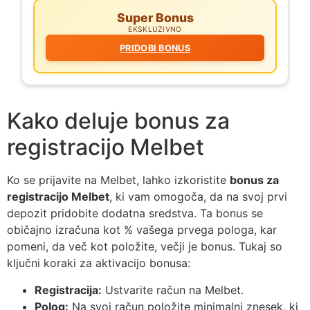
Super Bonus
EKSKLUZIVNO
PRIDOBI BONUS
Kako deluje bonus za
registracijo Melbet
Ko se prijavite na Melbet, lahko izkoristite
bonus za
registracijo Melbet
, ki vam omogoča, da na svoj prvi
depozit pridobite dodatna sredstva. Ta bonus se
običajno izračuna kot % vašega prvega pologa, kar
pomeni, da več kot položite, večji je bonus. Tukaj so
ključni koraki za aktivacijo bonusa:
Registracija:
Ustvarite račun na Melbet.
Polog:
Na svoj račun položite minimalni znesek, ki