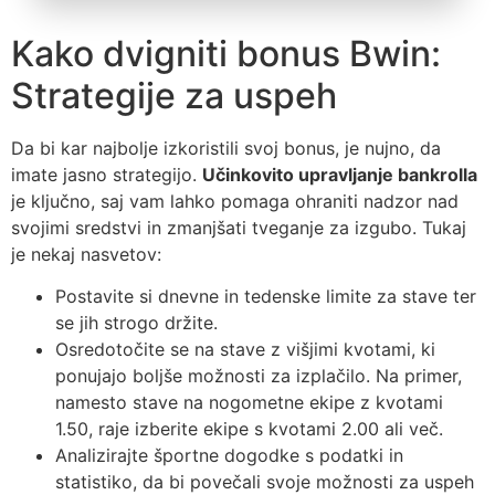
Kako dvigniti bonus Bwin:
Strategije za uspeh
Da bi kar najbolje izkoristili svoj bonus, je nujno, da
imate jasno strategijo.
Učinkovito upravljanje bankrolla
je ključno, saj vam lahko pomaga ohraniti nadzor nad
svojimi sredstvi in zmanjšati tveganje za izgubo. Tukaj
je nekaj nasvetov:
Postavite si dnevne in tedenske limite za stave ter
se jih strogo držite.
Osredotočite se na stave z višjimi kvotami, ki
ponujajo boljše možnosti za izplačilo. Na primer,
namesto stave na nogometne ekipe z kvotami
1.50, raje izberite ekipe s kvotami 2.00 ali več.
Analizirajte športne dogodke s podatki in
statistiko, da bi povečali svoje možnosti za uspeh