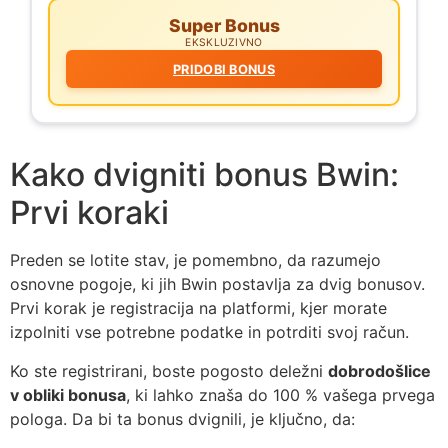
Super Bonus
EKSKLUZIVNO
PRIDOBI BONUS
Kako dvigniti bonus Bwin:
Prvi koraki
Preden se lotite stav, je pomembno, da razumejo
osnovne pogoje, ki jih Bwin postavlja za dvig bonusov.
Prvi korak je registracija na platformi, kjer morate
izpolniti vse potrebne podatke in potrditi svoj račun.
Ko ste registrirani, boste pogosto deležni
dobrodošlice
v obliki bonusa
, ki lahko znaša do 100 % vašega prvega
pologa. Da bi ta bonus dvignili, je ključno, da: