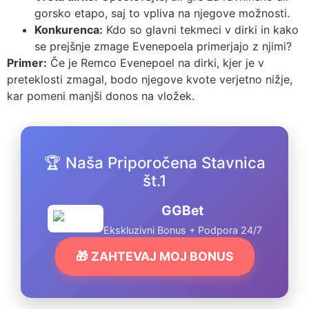
gorsko etapo, saj to vpliva na njegove možnosti.
Konkurenca:
Kdo so glavni tekmeci v dirki in kako
se prejšnje zmage Evenepoela primerjajo z njimi?
Primer:
Če je Remco Evenepoel na dirki, kjer je v
preteklosti zmagal, bodo njegove kvote verjetno nižje,
kar pomeni manjši donos na vložek.
🏆 Naša Priporočena Stavnica
št.1
GGBet
Ekskluzivni Bonus + Podpora 24/7
🎁 ZAHTEVAJ MOJ BONUS