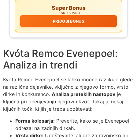
Super Bonus
EKSKLUZIVNO
PRIDOBI BONUS
Kvóta Remco Evenepoel:
Analiza in trendi
Kvota Remco Evenepoel se lahko močno razlikuje glede
na različne dejavnike, vključno z njegovo formo, vrsto
dirke in konkurenco.
Analiza preteklih nastopov
je
ključna pri ocenjevanju njegovih kvot. Tukaj je nekaj
ključnih točk, ki jih je treba upoštevati:
Forma kolesarja:
Preverite, kako se je Evenepoel
odrezal na zadnjih dirkah.
Vrsta dirke:
Upoštevajte, ali gre za ravninsko ali