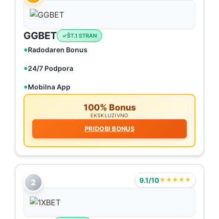
GGBET
ŠT.1 STRAN
Radodaren Bonus
24/7 Podpora
Mobilna App
100% Bonus
EKSKLUZIVNO
PRIDOBI BONUS
9.1/10
★★★★★
2