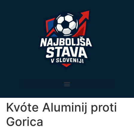
Kvóte Aluminij proti
Gorica