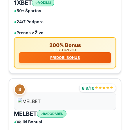
1XBET
VODILNI
50+ Športov
24/7 Podpora
Prenos v Živo
200% Bonus
EKSKLUZIVNO
PRIDOBI BONUS
8.9/10
★★★★★
3
MELBET
RADODAREN
Veliki Bonusi