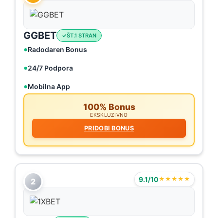
GGBET
ŠT.1 STRAN
Radodaren Bonus
24/7 Podpora
Mobilna App
100% Bonus
EKSKLUZIVNO
PRIDOBI BONUS
9.1/10
★★★★★
2