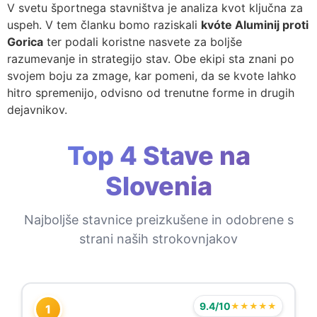
V svetu športnega stavništva je analiza kvot ključna za
uspeh. V tem članku bomo raziskali
kvóte Aluminij proti
Gorica
ter podali koristne nasvete za boljše
razumevanje in strategijo stav. Obe ekipi sta znani po
svojem boju za zmage, kar pomeni, da se kvote lahko
hitro spremenijo, odvisno od trenutne forme in drugih
dejavnikov.
Top 4 Stave na
Slovenia
Najboljše stavnice preizkušene in odobrene s
strani naših strokovnjakov
9.4/10
★★★★★
1