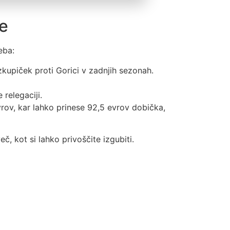
ke
eba:
izkupiček proti Gorici v zadnjih sezonah.
relegaciji.
vrov, kar lahko prinese 92,5 evrov dobička,
č, kot si lahko privoščite izgubiti.