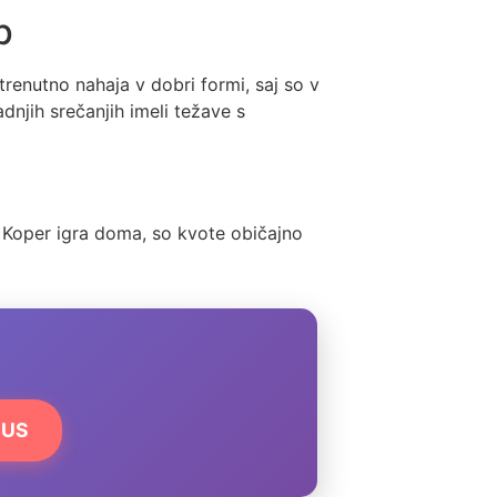
p
renutno nahaja v dobri formi, saj so v
adnjih srečanjih imeli težave s
če Koper igra doma, so kvote običajno
NUS