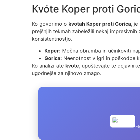
Kvóte Koper proti Gori
Ko govorimo o
kvotah Koper proti Gorica
, j
prejšnjih tekmah zabeležili nekaj impresivnih z
konsistentnostjo.
Koper:
Močna obramba in učinkoviti nap
Gorica:
Neenotnost v igri in poškodbe kl
Ko analizirate
kvote
, upoštevajte te dejavnik
ugodnejše za njihovo zmago.
Ek