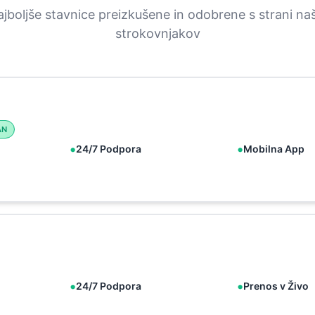
jboljše stavnice preizkušene in odobrene s strani na
strokovnjakov
AN
24/7 Podpora
Mobilna App
24/7 Podpora
Prenos v Živo