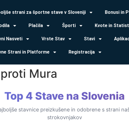
oljše strani za športne stave v Sloveniji
Bonusi in 
odila
Plačila
Športi
Kvote in Statist
vni Nasveti
Vrste Stav
Stavi
Aplika
vne Strani in Platforme
Registracija
proti Mura
Top 4 Stave na Slovenia
jboljše stavnice preizkušene in odobrene s strani na
strokovnjakov