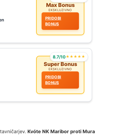
Max Bonus
EKSKLUZIVNO
PRIDOBI
en
BONUS
8.7/10
★★★★★
Super Bonus
EKSKLUZIVNO
PRIDOBI
BONUS
tavničarjev.
Kvóte NK Maribor proti Mura