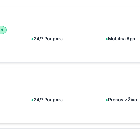
AN
24/7 Podpora
Mobilna App
24/7 Podpora
Prenos v Živo