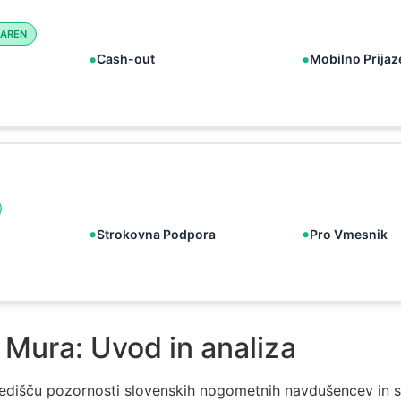
AREN
Cash-out
Mobilno Prijaz
Strokovna Podpora
Pro Vmesnik
 Mura: Uvod in analiza
dišču pozornosti slovenskih nogometnih navdušencev in s