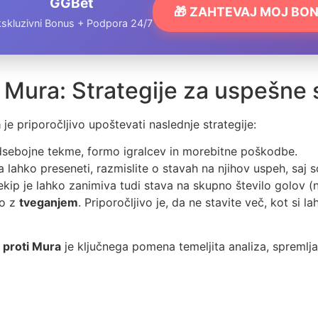
GGBet
🎁 ZAHTEVAJ MOJ BO
skluzivni Bonus + Podpora 24/7
 Mura: Strategije za uspešne 
a
je priporočljivo upoštevati naslednje strategije:
edsebojne tekme, formo igralcev in morebitne poškodbe.
 lahko preseneti, razmislite o stavah na njihov uspeh, saj 
kip je lahko zanimiva tudi stava na skupno število golov (n
no z
tveganjem
. Priporočljivo je, da ne stavite več, kot si la
 proti Mura
je ključnega pomena temeljita analiza, spremlja