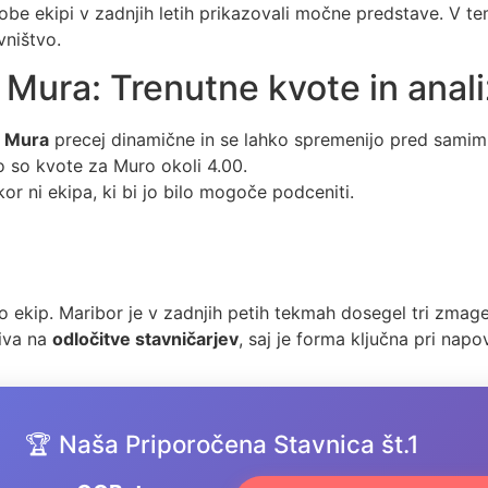
obe ekipi v zadnjih letih prikazovali močne predstave. V te
vništvo.
 Mura: Trenutne kvote in anal
i Mura
precej dinamične in se lahko spremenijo pred sami
 so kvote za Muro okoli 4.00.
or ni ekipa, ki bi jo bilo mogoče podceniti.
 ekip. Maribor je v zadnjih petih tekmah dosegel tri zmag
liva na
odločitve stavničarjev
, saj je forma ključna pri napo
🏆 Naša Priporočena Stavnica št.1