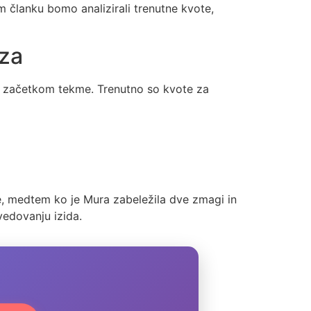
m članku bomo analizirali trenutne kvote,
iza
m začetkom tekme. Trenutno so kvote za
e, medtem ko je Mura zabeležila dve zmagi in
vedovanju izida.