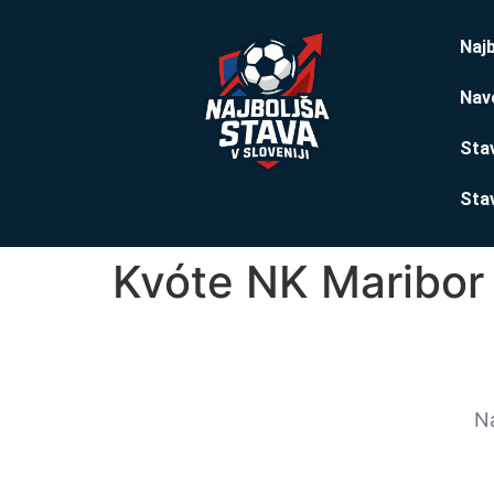
Najb
Nav
Sta
Sta
Kvóte NK Maribor 
Na