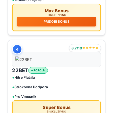
Max Bonus
EKSKLUZIVNO
PRIDOBI BONUS
8.7/10
★★★★★
4
22BET
POPOLN
Hitre Plačila
Strokovna Podpora
Pro Vmesnik
Super Bonus
EKSKLUZIVNO