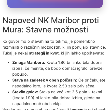
Napoved NK Maribor proti
Mura: Stavne možnosti
Ko govorimo o stavah na to tekmo, je pomembno
razmisliti o različnih možnostih, ki jih ponujajo stavnice.
Tukaj je nekaj
strategij in kvot
, ki jih lahko upoštevate:
Zmaga Maribora:
Kvota 1.80 bi lahko bila dobra
izbira, če menite, da bodo domači igralci prevzeli
pobudo.
Stava na zadetek v obeh polčasih:
Če pričakujete
napadalno igro, je kvota 2.50 zelo privlačna.
Število golov:
Stava na več kot 2.5 gola v tekmi
(kvota 1.90) bi lahko bila dobra izbira, glede na
napadalno moč obeh ekip.
Vendar pa je pomembno upoštevati
tveganja
pri stavah.