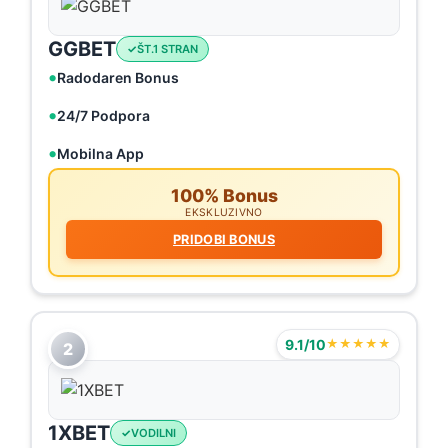
GGBET
ŠT.1 STRAN
Radodaren Bonus
24/7 Podpora
Mobilna App
100% Bonus
EKSKLUZIVNO
PRIDOBI BONUS
9.1/10
★★★★★
2
1XBET
VODILNI