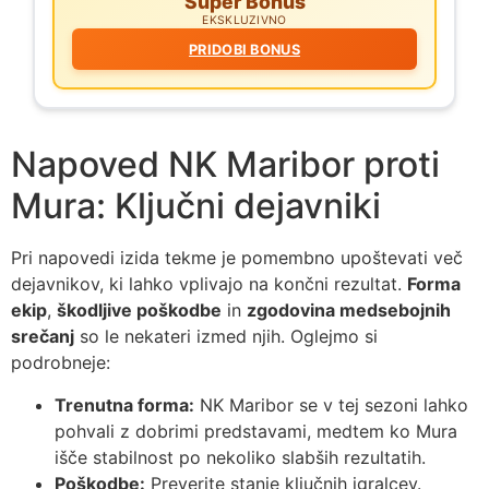
Super Bonus
EKSKLUZIVNO
PRIDOBI BONUS
Napoved NK Maribor proti
Mura: Ključni dejavniki
Pri napovedi izida tekme je pomembno upoštevati več
dejavnikov, ki lahko vplivajo na končni rezultat.
Forma
ekip
,
škodljive poškodbe
in
zgodovina medsebojnih
srečanj
so le nekateri izmed njih. Oglejmo si
podrobneje:
Trenutna forma:
NK Maribor se v tej sezoni lahko
pohvali z dobrimi predstavami, medtem ko Mura
išče stabilnost po nekoliko slabših rezultatih.
Poškodbe:
Preverite stanje ključnih igralcev.