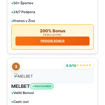
50+ Športov
24/7 Podpora
Prenos v Živo
200% Bonus
EKSKLUZIVNO
PRIDOBI BONUS
8.9/10
★★★★★
3
MELBET
RADODAREN
Veliki Bonusi
Cash-out