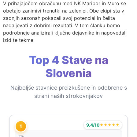
V prihajajočem obračunu med NK Maribor in Muro se
obetajo zanimivi trenutki na zelenici. Obe ekipi sta v
zadnjih sezonah pokazali svoj potencial in želita
nadaljevati z dobrimi rezultati. V tem članku bomo
podrobneje analizirali ključne dejavnike in napovedali
izid te tekme.
Top 4 Stave na
Slovenia
Najboljše stavnice preizkušene in odobrene s
strani naših strokovnjakov
9.4/10
★★★★★
1