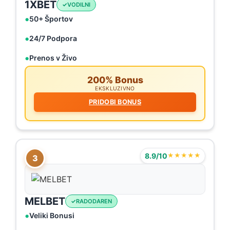
1XBET
VODILNI
50+ Športov
24/7 Podpora
Prenos v Živo
200% Bonus
EKSKLUZIVNO
PRIDOBI BONUS
8.9/10
★★★★★
3
MELBET
RADODAREN
Veliki Bonusi