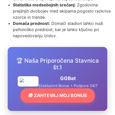
Statistika medsebojnih srečanj:
Zgodovina
prejšnjih dvobojev med ekipama pogosto razkriva
vzorce in trende.
Domača prednost:
Domači stadion lahko nudi
psihološko prednost, kar je lahko ključno pri
napovedovanju izidov.
🏆 Naša Priporočena Stavnica
št.1
GGBet
Ekskluzivni Bonus + Podpora 24/7
🎁 ZAHTEVAJ MOJ BONUS