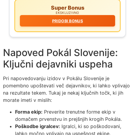
Super Bonus
EKSKLUZIVNO
PRIDOBI BONUS
Napoved Pokál Slovenije:
Ključni dejavniki uspeha
Pri napovedovanju izidov v Pokálu Slovenije je
pomembno upoštevati več dejavnikov, ki lahko vplivajo
na rezultate tekem. Tukaj je nekaj ključnih točk, ki jih
morate imeti v mislih:
Forma ekip:
Preverite trenutne forme ekip v
domačem prvenstvu in prejšnjih krogih Pokála.
Poškodbe igralcev:
Igralci, ki so poškodovani,
lahko močno vplivajo na uspešnost ekipe.