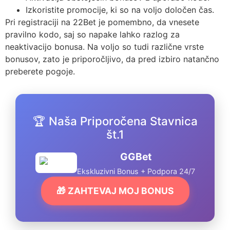
Izkoristite promocije, ki so na voljo določen čas.
Pri registraciji na 22Bet je pomembno, da vnesete
pravilno kodo, saj so napake lahko razlog za
neaktivacijo bonusa. Na voljo so tudi različne vrste
bonusov, zato je priporočljivo, da pred izbiro natančno
preberete pogoje.
🏆 Naša Priporočena Stavnica
št.1
GGBet
Ekskluzivni Bonus + Podpora 24/7
🎁 ZAHTEVAJ MOJ BONUS