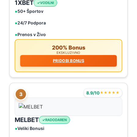
1XBET
VODILNI
50+ Športov
24/7 Podpora
Prenos v Živo
200% Bonus
EKSKLUZIVNO
PRIDOBI BONUS
8.9/10
★★★★★
3
MELBET
RADODAREN
Veliki Bonusi