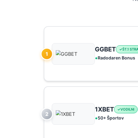
GGBET
ŠT.1 STR
1
Radodaren Bonus
1XBET
VODILNI
2
50+ Športov