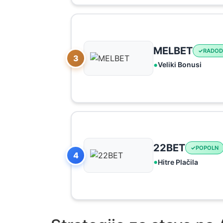
MELBET
RADOD
3
Veliki Bonusi
22BET
POPOLN
4
Hitre Plačila