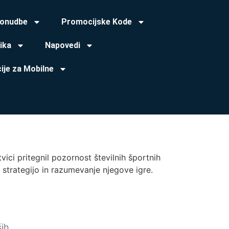
Ponudbe
Promocijske Kode
ika
Napovedi
cije za Mobilne
vici pritegnil pozornost številnih športnih
strategijo in razumevanje njegove igre.
ših