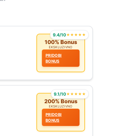
9.4/10
★★★★★
100% Bonus
EKSKLUZIVNO
PRIDOBI
BONUS
9.1/10
★★★★★
200% Bonus
EKSKLUZIVNO
PRIDOBI
BONUS