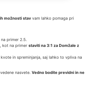
ih možnosti stav
vam lahko pomaga pri
 na primer 2.5.
s, kot na primer
staviti na 3:1 za Domžale z
kvote in spreminjanja, saj lahko to vpliva na
navedene nasvete.
Vedno bodite previdni in ne