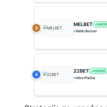
MELBET
RADOD
3
Veliki Bonusi
22BET
POPOLN
4
Hitre Plačila