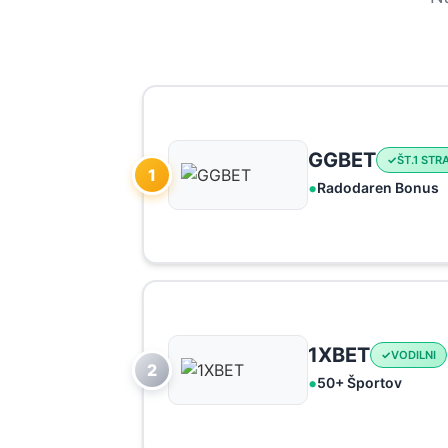
GGBET
ŠT.1 STR
1
Radodaren Bonus
1XBET
VODILNI
2
50+ Športov