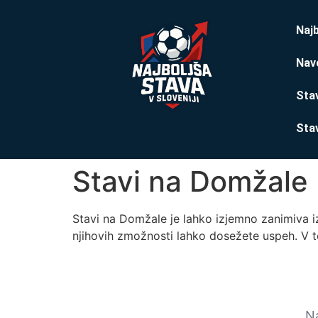
Najb
Nav
Sta
Sta
Stavi na Domžale
Stavi na Domžale je lahko izjemno zanimiva iz
njihovih zmožnosti lahko dosežete uspeh. V te
Na