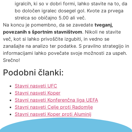
igralcih, ki so v dobri formi, lahko stavite na to, da
bo določen igralec dosegel gol. Kvote za prvega
strelca so običajno 5.00 ali več.
Na koncu je pomembno, da se zavedate
tveganj,
povezanih s športnim stavništvom
. Nikoli ne stavite
več, kot si lahko privoščite izgubiti, in vedno se
zanašajte na analizo ter podatke. S pravilno strategijo in
informacijami lahko povečate svoje možnosti za uspeh.
Srečno!
Podobni članki:
Stavni nasveti UFC
Stavni nasveti Koper
Stavni nasveti Konferenčna liga UEFA
Stavni nasveti Celje proti Radomlje
Stavni nasveti Koper proti Aluminij