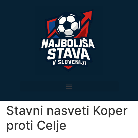
Stavni nasveti Koper
proti Celje