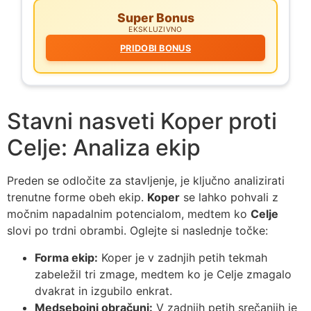
Super Bonus
EKSKLUZIVNO
PRIDOBI BONUS
Stavni nasveti Koper proti
Celje: Analiza ekip
Preden se odločite za stavljenje, je ključno analizirati
trenutne forme obeh ekip.
Koper
se lahko pohvali z
močnim napadalnim potencialom, medtem ko
Celje
slovi po trdni obrambi. Oglejte si naslednje točke:
Forma ekip:
Koper je v zadnjih petih tekmah
zabeležil tri zmage, medtem ko je Celje zmagalo
dvakrat in izgubilo enkrat.
Medsebojni obračuni:
V zadnjih petih srečanjih je