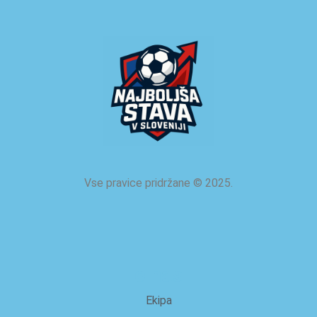
Vse pravice pridržane
©
2025.
o nas
Ekipa