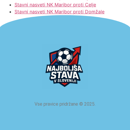
Stavni nasveti NK Maribor proti Celje
Stavni nasveti NK Maribor proti Domžale
Vse pravice pridržane
©
2025.