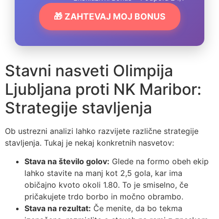
🎁 ZAHTEVAJ MOJ BONUS
Stavni nasveti Olimpija
Ljubljana proti NK Maribor:
Strategije stavljenja
Ob ustrezni analizi lahko razvijete različne strategije
stavljenja. Tukaj je nekaj konkretnih nasvetov:
Stava na število golov:
Glede na formo obeh ekip
lahko stavite na manj kot 2,5 gola, kar ima
običajno kvoto okoli 1.80. To je smiselno, če
pričakujete trdo borbo in močno obrambo.
Stava na rezultat:
Če menite, da bo tekma