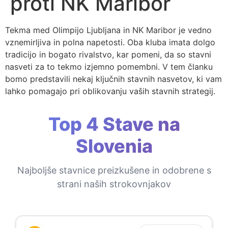
proti NK Maribor
Tekma med Olimpijo Ljubljana in NK Maribor je vedno
vznemirljiva in polna napetosti. Oba kluba imata dolgo
tradicijo in bogato rivalstvo, kar pomeni, da so stavni
nasveti za to tekmo izjemno pomembni. V tem članku
bomo predstavili nekaj ključnih stavnih nasvetov, ki vam
lahko pomagajo pri oblikovanju vaših stavnih strategij.
Top 4 Stave na
Slovenia
Najboljše stavnice preizkušene in odobrene s
strani naših strokovnjakov