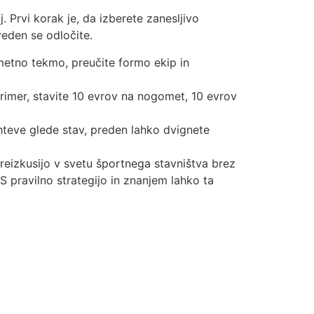
 Prvi korak je, da izberete zanesljivo
reden se odločite.
ometno tekmo, preučite formo ekip in
rimer, stavite 10 evrov na nogomet, 10 evrov
hteve glede stav, preden lahko dvignete
preizkusijo v svetu športnega stavništva brez
S pravilno strategijo in znanjem lahko ta