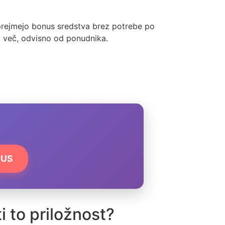
 prejmejo bonus sredstva brez potrebe po
li več, odvisno od ponudnika.
NUS
i to priložnost?