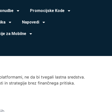
Ponudbe
Promocijske Kode
ika
Napovedi
cije za Mobilne
platformami, ne da bi tvegali lastna sredstva.
 in strategije brez finančnega pritiska.
ših