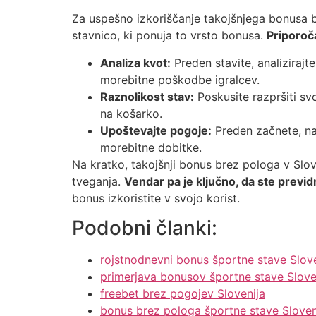
Za uspešno izkoriščanje takojšnjega bonusa br
stavnico, ki ponuja to vrsto bonusa.
Priporoč
Analiza kvot:
Preden stavite, analiziraj
morebitne poškodbe igralcev.
Raznolikost stav:
Poskusite razpršiti sv
na košarko.
Upoštevajte pogoje:
Preden začnete, nat
morebitne dobitke.
Na kratko, takojšnji bonus brez pologa v Slov
tveganja.
Vendar pa je ključno, da ste previd
bonus izkoristite v svojo korist.
Podobni članki:
rojstnodnevni bonus športne stave Slove
primerjava bonusov športne stave Slove
freebet brez pogojev Slovenija
bonus brez pologa športne stave Sloven