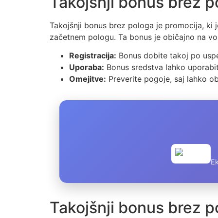
Takojšnji bonus brez po
Takojšnji bonus brez pologa je promocija, ki
začetnem pologu. Ta bonus je običajno na volj
Registracija:
Bonus dobite takoj po uspeš
Uporaba:
Bonus sredstva lahko uporabit
Omejitve:
Preverite pogoje, saj lahko obs
Ek
Takojšnji bonus brez po