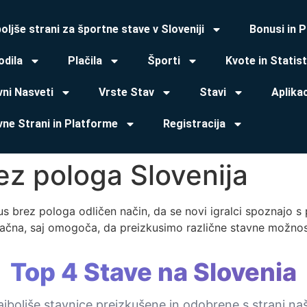
oljše strani za športne stave v Sloveniji
Bonusi in 
odila
Plačila
Športi
Kvote in Statist
vni Nasveti
Vrste Stav
Stavi
Aplika
vne Strani in Platforme
Registracija
ez pologa Slovenija
s brez pologa odličen način, da se novi igralci spoznajo s 
vlačna, saj omogoča, da preizkusimo različne stavne možnosti
Top 4 Stave na Slovenia
jboljše stavnice preizkušene in odobrene s strani na