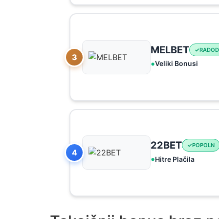
MELBET
RADOD
3
Veliki Bonusi
22BET
POPOLN
4
Hitre Plačila