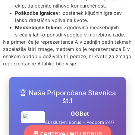
ekip, da ocenite njihovo konkurenčnost.
Poškodbe igralcev:
Izostanek ključnih igralcev
lahko drastično vpliva na kvote.
Medsebojne tekme:
Zgodovina medsebojnih
srečanj lahko ponudi vpogled v morebitne izide.
Na primer, če je reprezentanca A v zadnjih petih tekmah
zabeležila štiri zmage, medtem ko je reprezentanca B v
enakem obdobju doživela tri poraze, bi kvote za zmago
reprezentance A lahko bile višje.
🏆 Naša Priporočena Stavnica
št.1
GGBet
Ekskluzivni Bonus + Podpora 24/7
🎁 ZAHTEVAJ MOJ BONUS