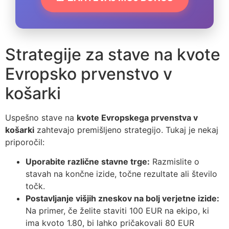
Strategije za stave na kvote
Evropsko prvenstvo v
košarki
Uspešno stave na
kvote Evropskega prvenstva v
košarki
zahtevajo premišljeno strategijo. Tukaj je nekaj
priporočil:
Uporabite različne stavne trge:
Razmislite o
stavah na končne izide, točne rezultate ali število
točk.
Postavljanje višjih zneskov na bolj verjetne izide:
Na primer, če želite staviti 100 EUR na ekipo, ki
ima kvoto 1.80, bi lahko pričakovali 80 EUR