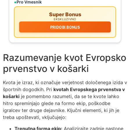
Pro Vmesnik
Super Bonus
EKSKLUZIVNO
PRIDOBI BONUS
Razumevanje kvot Evropsko
prvenstvo v košarki
Kvota je izraz, ki označuje verjetnost določenega izida v
športnih dogodkih. Pri
kvotah Evropskega prvenstva v
košarki
je pomembno razumeti, da se te kvote lahko
hitro spreminjajo glede na formo ekip, poškodbe
igralcev ter druge dejavnike. Ključni elementi, ki jih je
treba upoštevati, vključujejo:
Trenutna forma ekip:
Analizirajte zadnje nastope