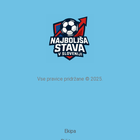
Vse pravice pridržane
©
2025.
o nas
Ekipa