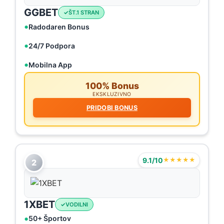
GGBET
ŠT.1 STRAN
Radodaren Bonus
24/7 Podpora
Mobilna App
100% Bonus
EKSKLUZIVNO
PRIDOBI BONUS
9.1/10
★★★★★
2
1XBET
VODILNI
50+ Športov