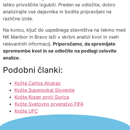
lahko privoščite izgubiti. Preden se odločite, dobro
analizirajte vse dejavnike in bodite pripravljeni na
različne izide.
Na koncu, ključ do uspešnega stavništva na tekmo med
NK Maribor in Bravo leži v skrbni analizi kvot in vseh
relevantnih informacij.
Priporočamo, da spremljate
spremembe kvot in se odločite na podlagi celovite
analize.
Podobni članki:
Kvóta Carlos Alcaraz
Kvóte Superpokal Slovenije
Kvóte Koper proti Gorica
Kvóte Svetovno prvenstvo FIFA
Kvóte UFC