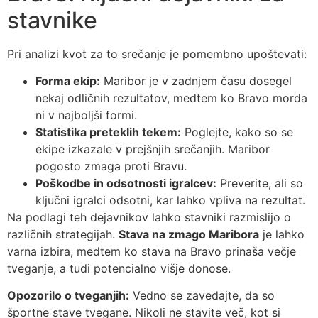
stavnike
Pri analizi kvot za to srečanje je pomembno upoštevati:
Forma ekip:
Maribor je v zadnjem času dosegel
nekaj odličnih rezultatov, medtem ko Bravo morda
ni v najboljši formi.
Statistika preteklih tekem:
Poglejte, kako so se
ekipe izkazale v prejšnjih srečanjih. Maribor
pogosto zmaga proti Bravu.
Poškodbe in odsotnosti igralcev:
Preverite, ali so
ključni igralci odsotni, kar lahko vpliva na rezultat.
Na podlagi teh dejavnikov lahko stavniki razmislijo o
različnih strategijah.
Stava na zmago Maribora
je lahko
varna izbira, medtem ko stava na Bravo prinaša večje
tveganje, a tudi potencialno višje donose.
Opozorilo o tveganjih:
Vedno se zavedajte, da so
športne stave tvegane. Nikoli ne stavite več, kot si