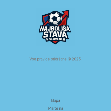
Vse pravice pridržane
©
2025.
o nas
Ekipa
Pišite na