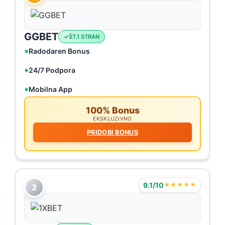
GGBET
ŠT.1 STRAN
Radodaren Bonus
24/7 Podpora
Mobilna App
100% Bonus
EKSKLUZIVNO
PRIDOBI BONUS
9.1/10
★★★★★
2