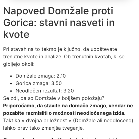
Napoved Domžale proti
Gorica: stavni nasveti in
kvote
Pri stavah na to tekmo je ključno, da upoštevate
trenutne kvote in analize. Ob trenutnih kvotah, ki se
gibljejo okoli:
Domžale zmaga: 2.10
Gorica zmaga: 3.50
Neodločen rezultat: 3.20
Se zdi, da so Domžale v boljšem položaju?
Priporočamo, da stavite na domačo zmago, vendar ne
pozabite razmisliti o možnosti neodločenega izida.
Taktika « dvojna priložnost » (Domžale ali neodločeno)
lahko prav tako zmanjša tveganje.