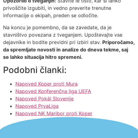
Opozorilo o tveganjih:
Stavite le tisto, kar si lahko
privoščite izgubiti, in vedno preverite trenutne
informacije o ekipah, preden se odločite.
Na koncu je pomembno, da se zavedate, da je
stavništvo povezana z tveganjem. Upoštevajte vse
dejavnike in bodite previdni pri izbiri stav.
Priporočamo,
da spremljate novosti in analize do dneva tekme, saj
se lahko situacija hitro spremeni.
Podobni članki:
Napoved Koper proti Mura
Napoved Konferenčna liga UEFA
Napoved Pokál Slovenije
Napoved PrvaLiga
Napoved NK Maribor proti Koper