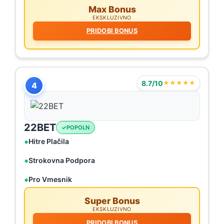
Max Bonus
EKSKLUZIVNO
PRIDOBI BONUS
8.7/10
★★★★★
4
22BET
POPOLN
Hitre Plačila
Strokovna Podpora
Pro Vmesnik
Super Bonus
EKSKLUZIVNO
PRIDOBI BONUS